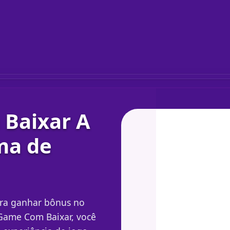
Baixar A
ma de
ra ganhar bônus no
Game Com Baixar, você