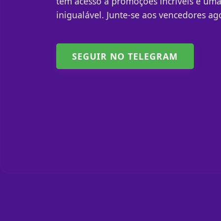
tem acesso a promoções incríveis e uma
inigualável. Junte-se aos vencedores ag
SEGUIR NO TELEGRAM