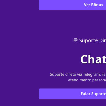
Ver Bônus
💬 Suporte Di
Cha
Suporte direto via Telegram, r
atendimento persona
Falar Suport