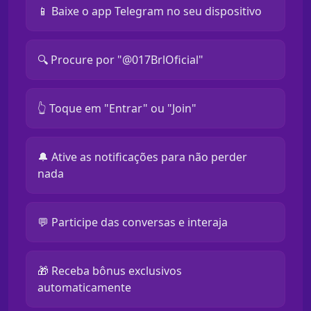
📱 Baixe o app Telegram no seu dispositivo
🔍 Procure por "@017BrlOficial"
👆 Toque em "Entrar" ou "Join"
🔔 Ative as notificações para não perder
nada
💬 Participe das conversas e interaja
🎁 Receba bônus exclusivos
automaticamente