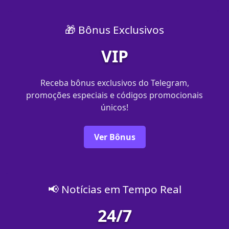
🎁 Bônus Exclusivos
VIP
Receba bônus exclusivos do Telegram,
promoções especiais e códigos promocionais
únicos!
Ver Bônus
📢 Notícias em Tempo Real
24/7