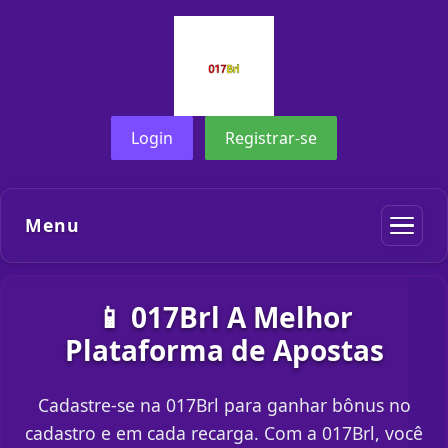
Login
Registrar-se
Menu
📱 017Brl A Melhor
Plataforma de Apostas
Cadastre-se na 017Brl para ganhar bônus no
cadastro e em cada recarga. Com a 017Brl, você