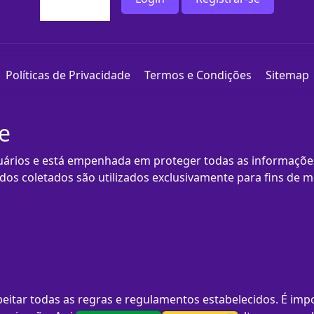
Políticas de Privacidade
Termos e Condições
Sitemap
de
suários e está empenhada em proteger todas as informaçõe
os coletados são utilizados exclusivamente para fins de m
tar todas as regras e regulamentos estabelecidos. É impo