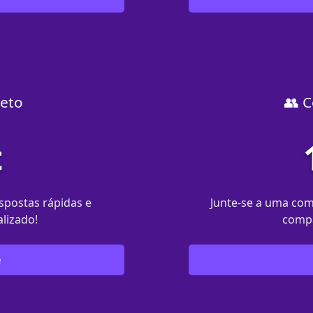
reto
👥 
t
espostas rápidas e
Junte-se a uma com
lizado!
compa
e