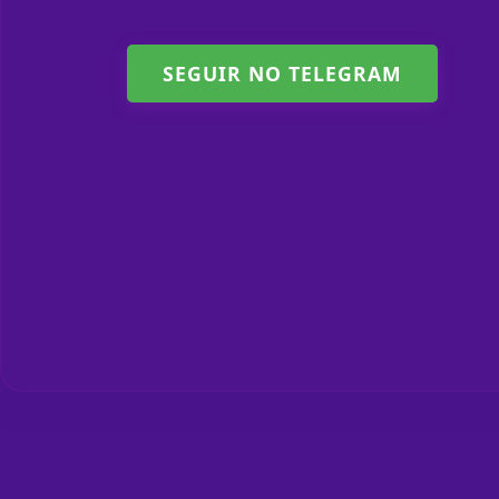
SEGUIR NO TELEGRAM