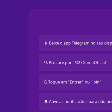
📱 Baixe o app Telegram no seu disp
🔍 Procure por "@27GameOficial"
👆 Toque em "Entrar" ou "Join"
🔔 Ative as notificações para não p