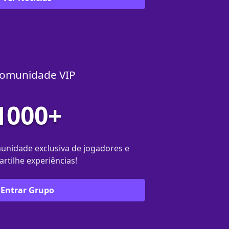
Comunidade VIP
1000+
unidade exclusiva de jogadores e
rtilhe experiências!
Entrar Grupo