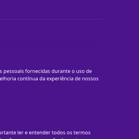
s pessoais fornecidas durante o uso de
elhoria contínua da experiência de nossos
rtante ler e entender todos os termos