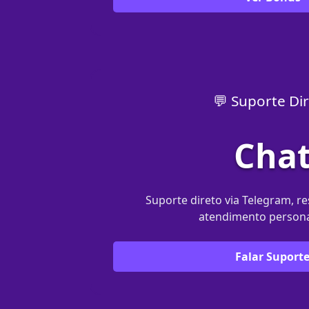
💬 Suporte Di
Cha
Suporte direto via Telegram, r
atendimento persona
Falar Suport