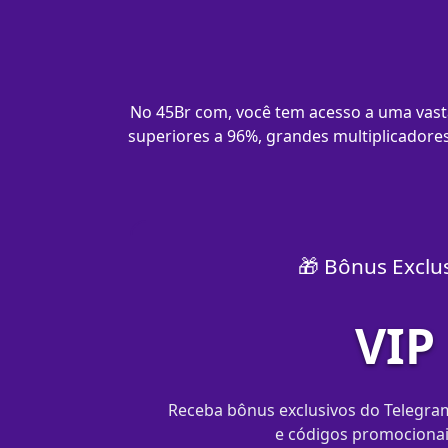
No 45Br com​, você tem acesso a uma vast
superiores a 96%, grandes multiplicadore
🎁 Bônus Exclu
VIP
Receba bônus exclusivos do Telegra
e códigos promocionai