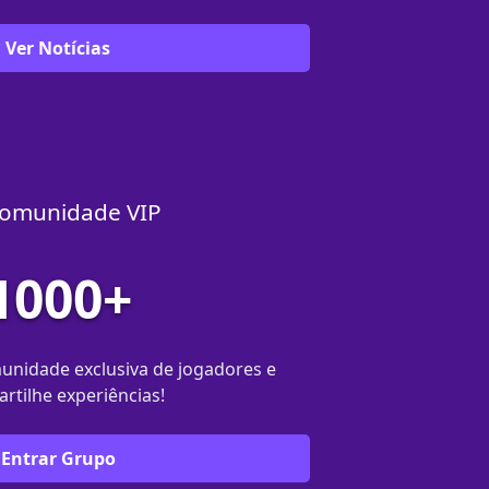
Ver Notícias
Comunidade VIP
1000+
unidade exclusiva de jogadores e
rtilhe experiências!
Entrar Grupo