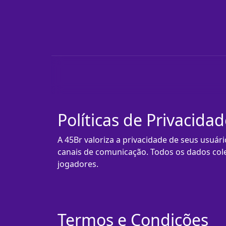
Políticas de Privacida
A 45Br valoriza a privacidade de seus usuá
canais de comunicação. Todos os dados cole
jogadores.
Termos e Condições