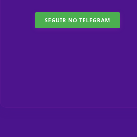
SEGUIR NO TELEGRAM