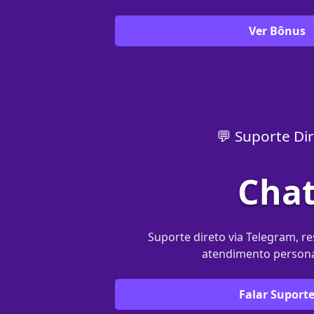
Ver Bônus
💬 Suporte Di
Cha
Suporte direto via Telegram, r
atendimento persona
Falar Suport