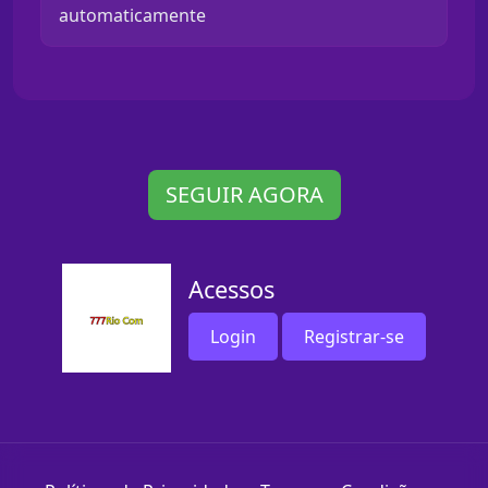
automaticamente
SEGUIR AGORA
Acessos
Login
Registrar-se