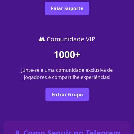
Falar Suporte
👥 Comunidade VIP
1000+
Junte-se a uma comunidade exclusiva de
jogadores e compartilhe experiências!
Entrar Grupo
📱 Como Seguir no Telegram