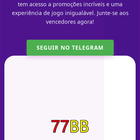
tem acesso a promoções incríveis e uma
experiência de jogo inigualável. Junte-se aos
vencedores agora!
SEGUIR NO TELEGRAM