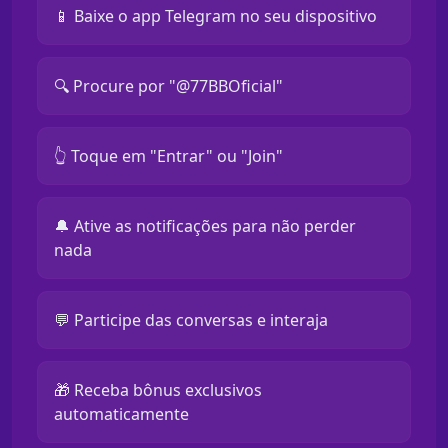
📱 Baixe o app Telegram no seu dispositivo
🔍 Procure por "@77BBOficial"
👆 Toque em "Entrar" ou "Join"
🔔 Ative as notificações para não perder
nada
💬 Participe das conversas e interaja
🎁 Receba bônus exclusivos
automaticamente