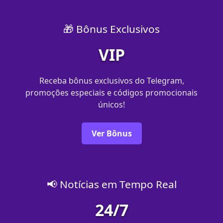
🎁 Bônus Exclusivos
VIP
Receba bônus exclusivos do Telegram,
promoções especiais e códigos promocionais
únicos!
Ver Bônus
📢 Notícias em Tempo Real
24/7