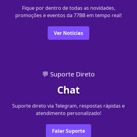
Fique por dentro de todas as novidades,
promoções e eventos da 77BB em tempo real!
Ver Notícias
💬 Suporte Direto
Chat
Suporte direto via Telegram, respostas rápidas e
atendimento personalizado!
Falar Suporte