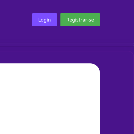
Login
Registrar-se