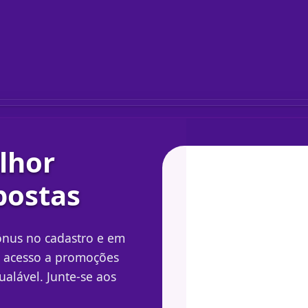
lhor
postas
ônus no cadastro e em
m acesso a promoções
ualável. Junte-se aos