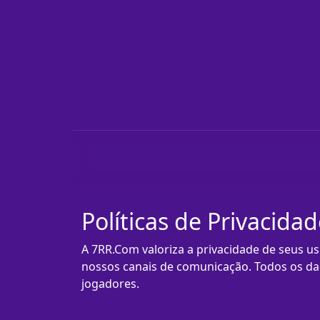
Políticas de Privacida
A 7RR.Com valoriza a privacidade de seus 
nossos canais de comunicação. Todos os dad
jogadores.