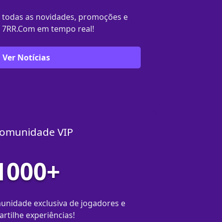
e todas as novidades, promoções e
 7RR.Com em tempo real!
Ver Notícias
Comunidade VIP
1000+
unidade exclusiva de jogadores e
rtilhe experiências!