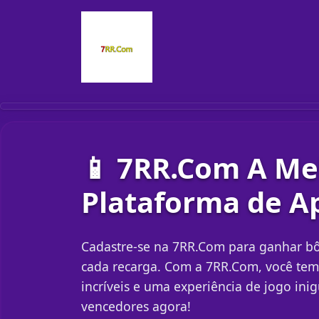
📱 7RR.Com A Me
Plataforma de A
Cadastre-se na 7RR.Com para ganhar b
cada recarga. Com a 7RR.Com, você te
incríveis e uma experiência de jogo inig
vencedores agora!