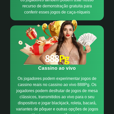
recurso de demonstração gratuita para
conferir esses jogos de caça-níqueis
Cassino ao vivo
Os jogadores podem experimentar jogos de
cassino reais no cassino ao vivo 888Pg. Os
jogadores podem desfrutar de jogos de mesa
clássicos, transmitidos ao vivo para o seu
dispositivo e jogar blackjack, roleta, bacará,
variantes de pôquer e outras opções de jogos