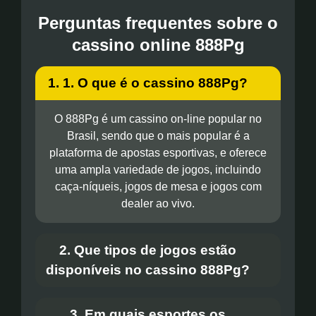
Perguntas frequentes sobre o
cassino online 888Pg
1. 1. O que é o cassino 888Pg?
O 888Pg é um cassino on-line popular no
Brasil, sendo que o mais popular é a
plataforma de apostas esportivas, e oferece
uma ampla variedade de jogos, incluindo
caça-níqueis, jogos de mesa e jogos com
dealer ao vivo.
2. Que tipos de jogos estão
disponíveis no cassino 888Pg?
3. Em quais esportes os