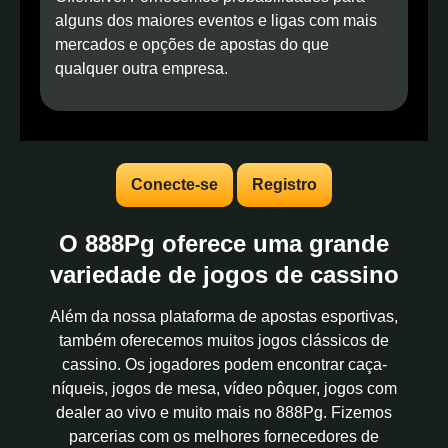
alguns dos maiores eventos e ligas com mais
mercados e opções de apostas do que
qualquer outra empresa.
Conecte-se
Registro
O 888Pg oferece uma grande
variedade de jogos de cassino
Além da nossa plataforma de apostas esportivas,
também oferecemos muitos jogos clássicos de
cassino. Os jogadores podem encontrar caça-
níqueis, jogos de mesa, vídeo pôquer, jogos com
dealer ao vivo e muito mais no 888Pg. Fizemos
parcerias com os melhores fornecedores de