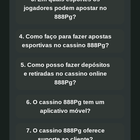
jogadores podem apostar no
888Pg?
4. Como faço para fazer apostas
esportivas no cassino 888Pg?
5. Como posso fazer depósitos
e retiradas no cassino online
888Pg?
6. O cassino 888Pg tem um
aplicativo móvel?
7. O cassino 888Pg oferece
suporte ao cliente?