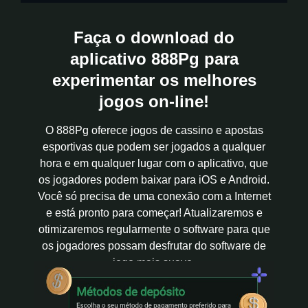
Faça o download do
aplicativo 888Pg para
experimentar os melhores
jogos on-line!
O 888Pg oferece jogos de cassino e apostas
esportivas que podem ser jogados a qualquer
hora e em qualquer lugar com o aplicativo, que
os jogadores podem baixar para iOS e Android.
Você só precisa de uma conexão com a Internet
e está pronto para começar! Atualizaremos e
otimizaremos regularmente o software para que
os jogadores possam desfrutar do software de
jogo mais suave.