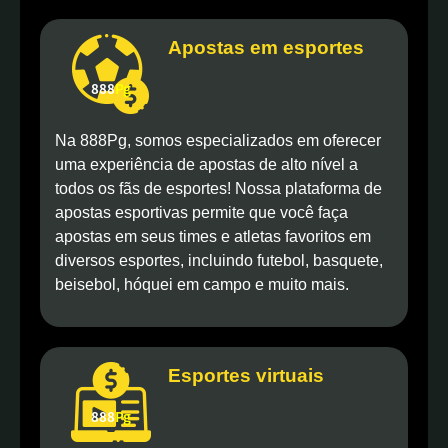
Apostas em esportes
Na 888Pg, somos especializados em oferecer
uma experiência de apostas de alto nível a
todos os fãs de esportes! Nossa plataforma de
apostas esportivas permite que você faça
apostas em seus times e atletas favoritos em
diversos esportes, incluindo futebol, basquete,
beisebol, hóquei em campo e muito mais.
Esportes virtuais